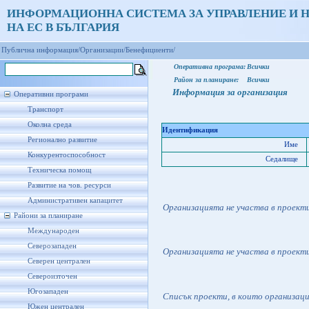
ИНФОРМАЦИОННА СИСТЕМА ЗА УПРАВЛЕНИЕ И 
НА ЕС В БЪЛГАРИЯ
Публична информация/
Организации/
Бенефициенти/
Оперативна програма:
Всички
Район за планиране:
Всички
Информация за организация
Оперативни програми
Транспорт
Околна среда
Идентификация
Регионално развитие
Име
Конкурентоспособност
Седалище
Техническа помощ
Развитие на чов. ресурси
Административен капацитет
Организацията не участва в проект
Райони за планиране
Международен
Северозападен
Организацията не участва в проект
Северен централен
Североизточен
Югозападен
Списък проекти, в които организац
Южен централен