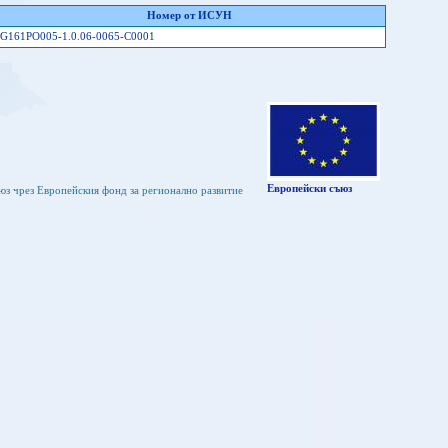
Номер от ИСУН
G161PO005-1.0.06-0065-C0001
Европейски съюз
юз чрез Европейския фонд за регионално развитие