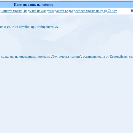
Наименование на проекта
ционната мрежа, подмяна на амортизираната водопреносна мрежа на град Сопот
B
показване на детайли при избирането му.
а подкрепа на оперативна програма „Техническа помощ”, съфинансирана от Европейския съ