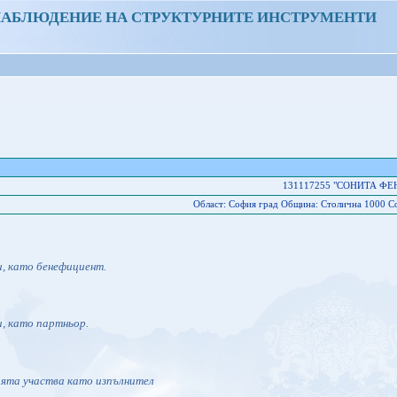
НАБЛЮДЕНИЕ НА СТРУКТУРНИТЕ ИНСТРУМЕНТИ
131117255 "СОНИТА ФЕ
Област: София град Oбщина: Столична 1000 С
и, като бенефициент.
и, като партньор.
ията участва като изпълнител