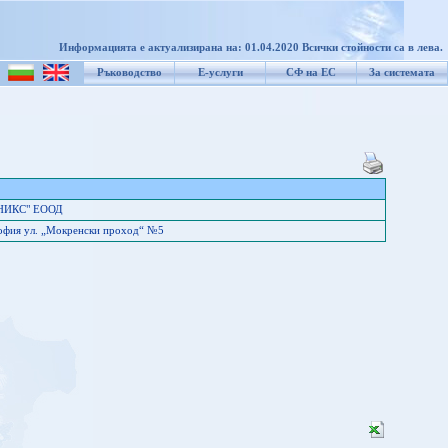
Информацията е актуализирана на: 01.04.2020 Всички стойности са в лева.
Ръководство
Е-услуги
СФ на ЕС
За системата
НИКС" ЕООД
офия ул. „Мокренски проход“ №5