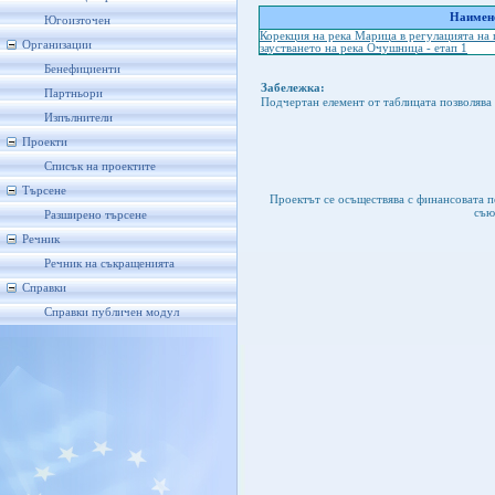
Наимено
Югоизточен
Корекция на река Марица в регулацията на 
Организации
заустването на река Очушница - етап 1
Бенефициенти
Забележка:
Партньори
Подчертан елемент от таблицата позволява 
Изпълнители
Проекти
Списък на проектите
Търсене
Проектът се осъществява с финансовата 
съю
Разширено търсене
Речник
Речник на съкращенията
Справки
Справки публичен модул