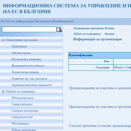
ИНФОРМАЦИОННА СИСТЕМА ЗА УПРАВЛЕНИЕ И 
НА ЕС В БЪЛГАРИЯ
Публична информация/
Организации/
Бенефициенти/
Оперативна програма:
Всички
Район за планиране:
Всички
Информация за организация
Оперативни програми
Транспорт
Околна среда
Идентификация
Регионално развитие
Име
Конкурентоспособност
Седалище
Област: Соф
Техническа помощ
Развитие на чов. ресурси
Административен капацитет
Организацията не участва в проект
Райони за планиране
Международен
Северозападен
Организацията не участва в проект
Северен централен
Североизточен
Югозападен
Списък проекти, в които организац
Южен централен