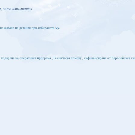
, като изпълнител.
показване на детайли при избирането му.
а подкрепа на оперативна програма „Техническа помощ”, съфинансирана от Европейския съ