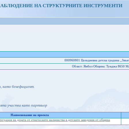
НАБЛЮДЕНИЕ НА СТРУКТУРНИТЕ ИНСТРУМЕНТИ
000960801 Целодневна детска градина ,,Звън
Област: Ямбол Oбщина: Тунджа 8650 Ма
и, като бенефициент.
ията участва като партньор
Наименование на проекта
теграция на децата от етническите малцинства в детските заведения от община