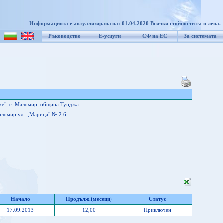
Информацията е актуализирана на: 01.04.2020 Всички стойности са в лева.
Ръководство
Е-услуги
СФ на ЕС
За системата
че", с. Маломир, община Тунджа
ломир ул. ,,Марица" № 2 б
Начало
Продълж.(месеци)
Статус
17.09.2013
12,00
Приключен