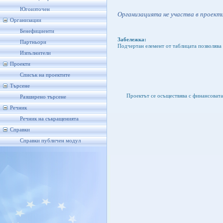
Югоизточен
Организацията не участва в проекти
Организации
Бенефициенти
Забележка:
Партньори
Подчертан елемент от таблицата позволява 
Изпълнители
Проекти
Списък на проектите
Търсене
Проектът се осъществява с финансоват
Разширено търсене
Речник
Речник на съкращенията
Справки
Справки публичен модул