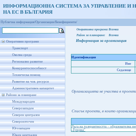
ИНФОРМАЦИОННА СИСТЕМА ЗА УПРАВЛЕНИЕ И 
НА ЕС В БЪЛГАРИЯ
Публична информация/
Организации/
Бенефициенти/
Оперативна програма:
Всички
Район за планиране:
Всички
Информация за организация
Оперативни програми
Транспорт
Околна среда
Идентификация
Регионално развитие
Име
Конкурентоспособност
Седалище
Техническа помощ
Развитие на чов. ресурси
Административен капацитет
Организацията не участва в проект
Райони за планиране
Международен
Северозападен
Списък проекти, в които организац
Северен централен
Североизточен
Дъга на толерантността – образователна ин
Югозападен
„Тунджа”
Южен централен