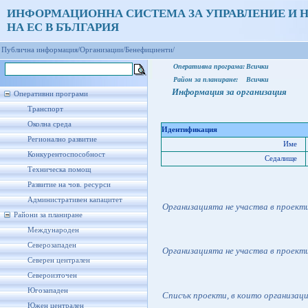
ИНФОРМАЦИОННА СИСТЕМА ЗА УПРАВЛЕНИЕ И 
НА ЕС В БЪЛГАРИЯ
Публична информация/
Организации/
Бенефициенти/
Оперативна програма:
Всички
Район за планиране:
Всички
Информация за организация
Оперативни програми
Транспорт
Околна среда
Идентификация
Регионално развитие
Име
Конкурентоспособност
Седалище
Техническа помощ
Развитие на чов. ресурси
Административен капацитет
Организацията не участва в проект
Райони за планиране
Международен
Северозападен
Организацията не участва в проект
Северен централен
Североизточен
Югозападен
Списък проекти, в които организац
Южен централен