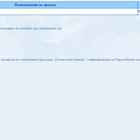
Наименование на проекта
B
показване на детайли при избирането му.
а подкрепа на оперативна програма „Техническа помощ”, съфинансирана от Европейския съ