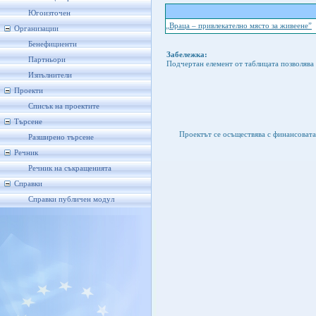
Югоизточен
„Враца – привлекателно място за живеене”
Организации
Бенефициенти
Забележка:
Партньори
Подчертан елемент от таблицата позволява 
Изпълнители
Проекти
Списък на проектите
Търсене
Проектът се осъществява с финансоват
Разширено търсене
Речник
Речник на съкращенията
Справки
Справки публичен модул