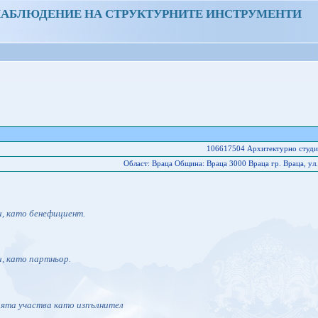
НАБЛЮДЕНИЕ НА СТРУКТУРНИТЕ ИНСТРУМЕНТИ
106617504 Архитектурно студ
Област: Враца Oбщина: Враца 3000 Враца гр. Враца, ул. "
и, като бенефициент.
и, като партньор.
ията участва като изпълнител