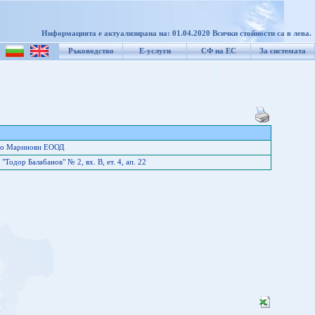
Информацията е актуализирана на: 01.04.2020 Всички стойности са в лева.
Ръководство
Е-услуги
СФ на ЕС
За системата
ио Маринови ЕООД
Тодор Балабанов" № 2, вх. В, ет. 4, ап. 22