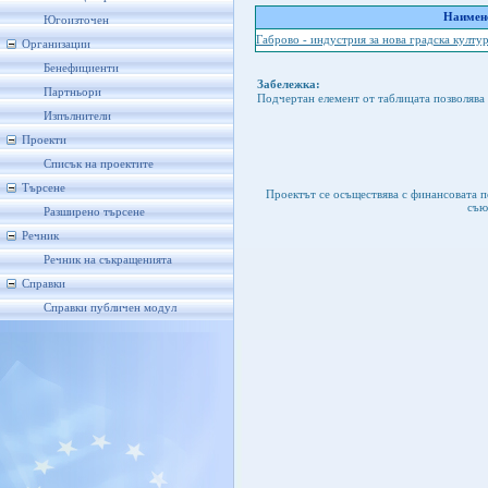
Наимено
Югоизточен
Габрово - индустрия за нова градска култу
Организации
Бенефициенти
Забележка:
Партньори
Подчертан елемент от таблицата позволява 
Изпълнители
Проекти
Списък на проектите
Търсене
Проектът се осъществява с финансовата 
съю
Разширено търсене
Речник
Речник на съкращенията
Справки
Справки публичен модул