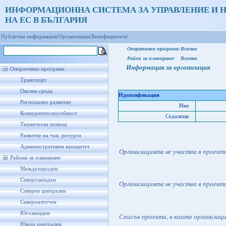
ИНФОРМАЦИОННА СИСТЕМА ЗА УПРАВЛЕНИЕ И 
НА ЕС В БЪЛГАРИЯ
Публична информация/
Организации/
Бенефициенти/
Оперативна програма:
Всички
Район за планиране:
Всички
Информация за организация
Оперативни програми
Транспорт
Околна среда
Идентификация
Регионално развитие
Име
Конкурентоспособност
Седалище
Техническа помощ
Развитие на чов. ресурси
Административен капацитет
Организацията не участва в проект
Райони за планиране
Международен
Северозападен
Организацията не участва в проект
Северен централен
Североизточен
Югозападен
Списък проекти, в които организац
Южен централен