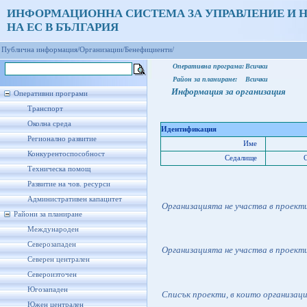
ИНФОРМАЦИОННА СИСТЕМА ЗА УПРАВЛЕНИЕ И 
НА ЕС В БЪЛГАРИЯ
Публична информация/
Организации/
Бенефициенти/
Оперативна програма:
Всички
Район за планиране:
Всички
Информация за организация
Оперативни програми
Транспорт
Околна среда
Идентификация
Регионално развитие
Име
Конкурентоспособност
Седалище
Техническа помощ
Развитие на чов. ресурси
Административен капацитет
Организацията не участва в проект
Райони за планиране
Международен
Северозападен
Организацията не участва в проект
Северен централен
Североизточен
Югозападен
Списък проекти, в които организац
Южен централен