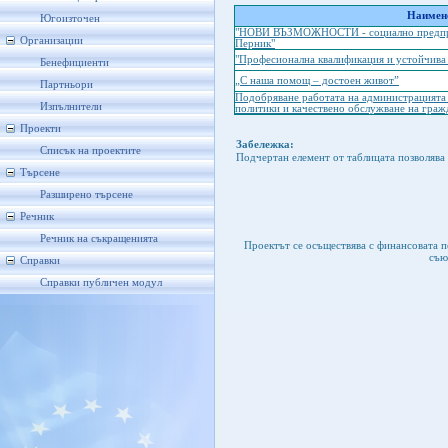
Наимено
Югоизточен
"НОВИ ВЪЗМОЖНОСТИ - социално предприят
Организации
Перник"
"Професионална квалификация и устойчива 
Бенефициенти
„С наша помощ – достоен живот”
Партньори
Подобряване работата на администрацията 
Изпълнители
политики и качествено обслужване на граж
Проекти
Забележка:
Списък на проектите
Подчертан елемент от таблицата позволява 
Търсене
Разширено търсене
Речник
Речник на съкращенията
Проектът се осъществява с финансовата 
съю
Справки
Справки публичен модул