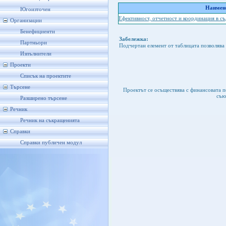
Наимено
Югоизточен
Ефективност, отчетност и координация в с
Организации
Бенефициенти
Забележка:
Партньори
Подчертан елемент от таблицата позволява 
Изпълнители
Проекти
Списък на проектите
Търсене
Проектът се осъществява с финансовата 
съю
Разширено търсене
Речник
Речник на съкращенията
Справки
Справки публичен модул