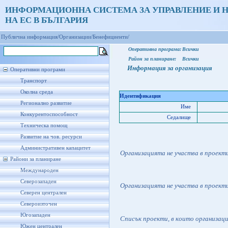
ИНФОРМАЦИОННА СИСТЕМА ЗА УПРАВЛЕНИЕ И 
НА ЕС В БЪЛГАРИЯ
Публична информация/
Организации/
Бенефициенти/
Оперативна програма:
Всички
Район за планиране:
Всички
Информация за организация
Оперативни програми
Транспорт
Околна среда
Идентификация
Регионално развитие
Име
Конкурентоспособност
Седалище
Техническа помощ
Развитие на чов. ресурси
Административен капацитет
Организацията не участва в проект
Райони за планиране
Международен
Северозападен
Организацията не участва в проект
Северен централен
Североизточен
Югозападен
Списък проекти, в които организац
Южен централен