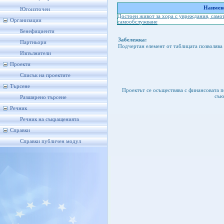
Наимено
Югоизточен
Достоен живот за хора с увреждания, само
Организации
самообслужване
Бенефициенти
Забележка:
Партньори
Подчертан елемент от таблицата позволява 
Изпълнители
Проекти
Списък на проектите
Търсене
Проектът се осъществява с финансовата 
съю
Разширено търсене
Речник
Речник на съкращенията
Справки
Справки публичен модул