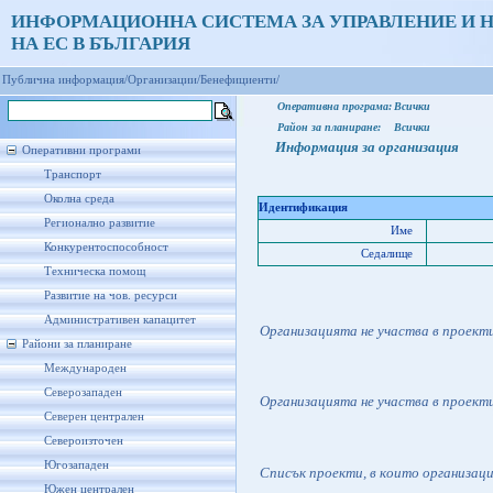
ИНФОРМАЦИОННА СИСТЕМА ЗА УПРАВЛЕНИЕ И 
НА ЕС В БЪЛГАРИЯ
Публична информация/
Организации/
Бенефициенти/
Оперативна програма:
Всички
Район за планиране:
Всички
Информация за организация
Оперативни програми
Транспорт
Околна среда
Идентификация
Регионално развитие
Име
Конкурентоспособност
Седалище
Техническа помощ
Развитие на чов. ресурси
Административен капацитет
Организацията не участва в проект
Райони за планиране
Международен
Северозападен
Организацията не участва в проект
Северен централен
Североизточен
Югозападен
Списък проекти, в които организац
Южен централен